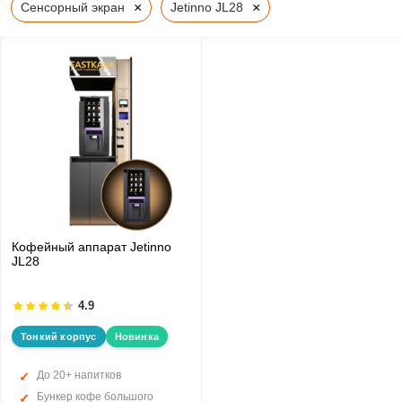
×
×
Сенсорный экран
Jetinno JL28
Кофейный аппарат Jetinno
JL28
4.9
Тонкий корпус
Новинка
До 20+ напитков
Бункер кофе большого