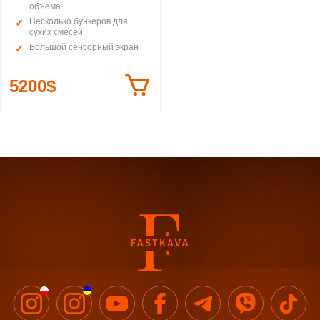
объема
Несколько бункеров для
сухих смесей
Большой сенсорный экран
5200$