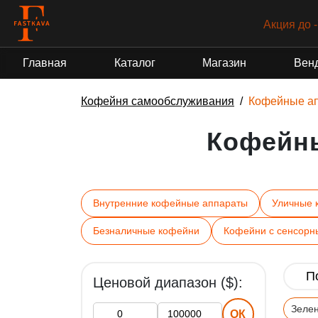
Акция до 
Главная
Каталог
Магазин
Вен
Кофейня самообслуживания
Кофейные а
Кофейн
Внутренние кофейные аппараты
Уличные 
Безналичные кофейни
Кофейни с сенсорн
Ценовой диапазон ($):
Зеле
ОК