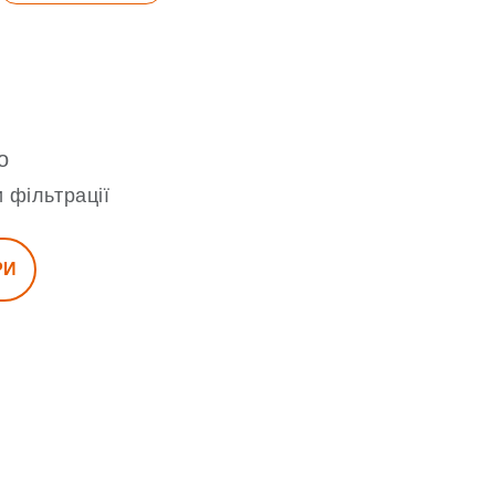
о
 фільтрації
РИ