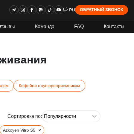
🏳 RU
ОБРАТНЫЙ ЗВОНОК
Отзывы
Команда
FAQ
Контакты
живания
алом
Кофейни с купюроприемником
Сортировка по:
×
Azkoyen Vitro S5