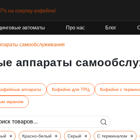
-7% на покупку кофейни!
динговые автоматы
Про нас
Блог
ппараты самообслуживания
ые аппараты самообслу
кофейные аппараты
Кофейни для ТРЦ
Кофейни с термин
ым экраном
×
×
×
×
ный
Красно-белый
Серый
С терминалом