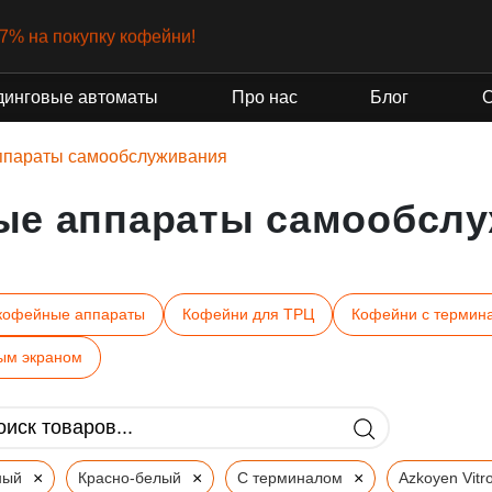
-7% на покупку кофейни!
динговые автоматы
Про нас
Блог
ппараты самообслуживания
ые аппараты самообслу
кофейные аппараты
Кофейни для ТРЦ
Кофейни с термин
ым экраном
×
×
×
ный
Красно-белый
С терминалом
Azkoyen Vitr