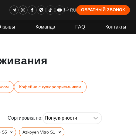
🏳 RU
ОБРАТНЫЙ ЗВОНОК
Отзывы
Команда
FAQ
Контакты
живания
алом
Кофейни с купюроприемником
Сортировка по:
×
×
o S5
Azkoyen Vitro S1