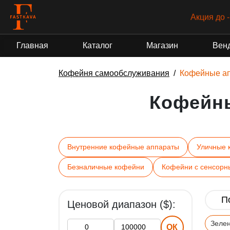
Акция до 
Главная
Каталог
Магазин
Вен
Кофейня самообслуживания
Кофейные а
Кофейн
Внутренние кофейные аппараты
Уличные 
Безналичные кофейни
Кофейни с сенсорн
Ценовой диапазон ($):
Зеле
ОК