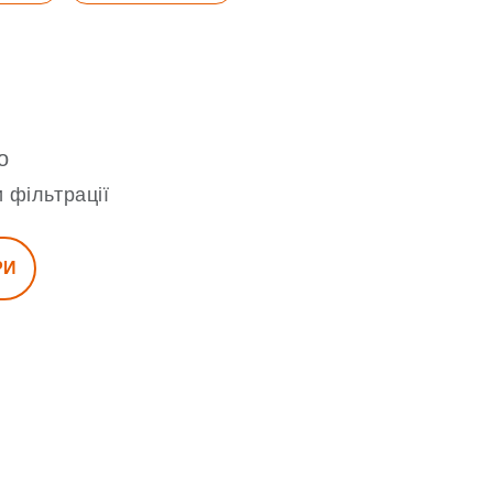
о
 фільтрації
РИ