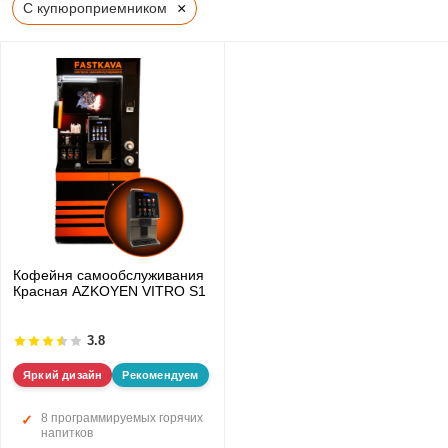
×
С купюроприемником
Кофейня самообслуживания
Красная AZKOYEN VITRO S1
3.8
Яркий дизайн
Рекомендуем
8 программируемых горячих
напитков