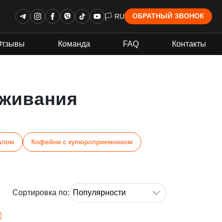
🏳 RU
ОБРАТНЫЙ ЗВОНОК
Отзывы
Команда
FAQ
Контакты
живания
алом
Кофейни с купюроприемником
Сортировка по: