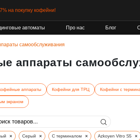
-7% на покупку кофейни!
динговые автоматы
Про нас
Блог
ппараты самообслуживания
ые аппараты самообслу
кофейные аппараты
Кофейни для ТРЦ
Кофейни с термин
ым экраном
×
×
×
×
ный
Серый
С терминалом
Azkoyen Vitro S5