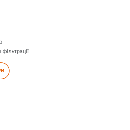
о
 фільтрації
РИ