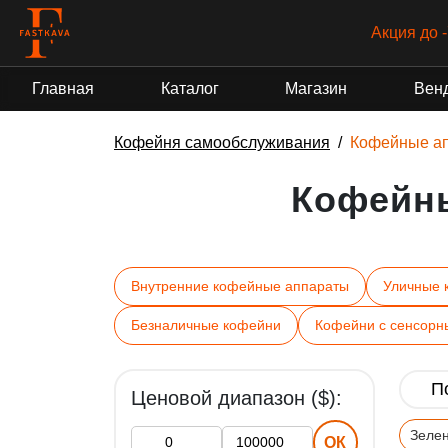
Акция до 
Главная
Каталог
Магазин
Вен
Кофейня самообслуживания
Кофейные а
Кофейн
Внутренние кофейные аппараты
Уличные 
Безналичные кофейни
Кофейни с сенсорн
Ценовой диапазон ($):
Зеле
ОК