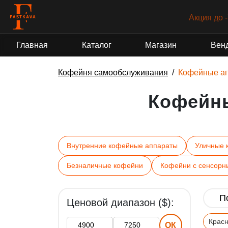
Акция до 
Главная
Каталог
Магазин
Вен
Кофейня самообслуживания
Кофейные а
Кофейн
Внутренние кофейные аппараты
Уличные 
Безналичные кофейни
Кофейни с сенсорн
Ценовой диапазон ($):
Крас
ОК