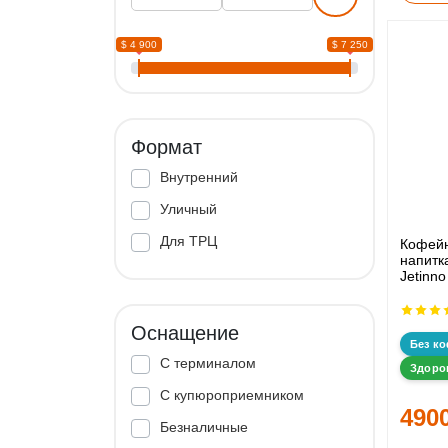
$ 4 900
$ 7 250
Формат
Внутренний
Уличный
Для ТРЦ
Кофейн
напитк
Jetinn
Оснащение
Без к
С терминалом
Здоро
С купюроприемником
490
Безналичные