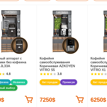
ый аппарат с
Кофейня
Кофейня
ами без кофеина
самообслуживания
самообсл
o JL33А
Коричневая AZKOYEN
Коричнев
VITRO S5
VITRO X1
4.8
3.8
офеина
Новинка
Хит продаж
Премиум
Хит прод
вый выбор
0$
7250$
6250$