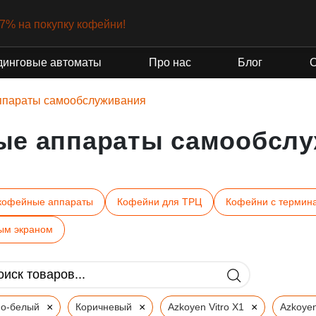
-7% на покупку кофейни!
динговые автоматы
Про нас
Блог
ппараты самообслуживания
ые аппараты самообслу
кофейные аппараты
Кофейни для ТРЦ
Кофейни с термин
ым экраном
×
×
×
но-белый
Коричневый
Azkoyen Vitro X1
Azkoyen