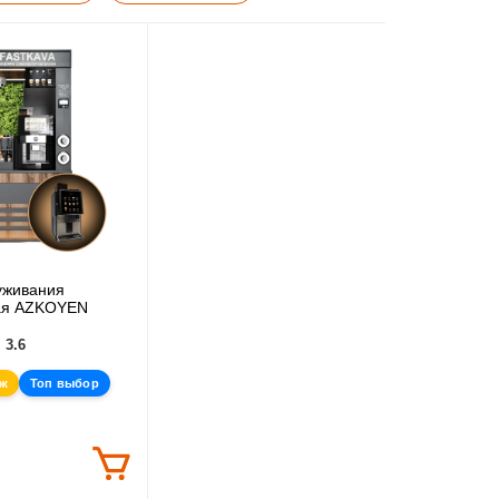
уживания
ая AZKOYEN
3.6
аж
Топ выбор