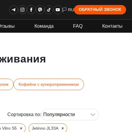
🏳 RU
ОБРАТНЫЙ ЗВОНОК
Отзывы
Команда
FAQ
Контакты
живания
алом
Кофейни с купюроприемником
Сортировка по:
×
×
 Vitro S5
Jetinno JL33A