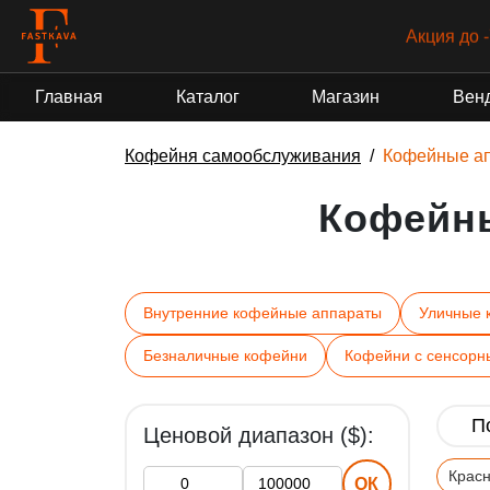
Акция до 
Главная
Каталог
Магазин
Вен
Кофейня самообслуживания
Кофейные а
Кофейн
Внутренние кофейные аппараты
Уличные 
Безналичные кофейни
Кофейни с сенсорн
Ценовой диапазон ($):
Крас
ОК