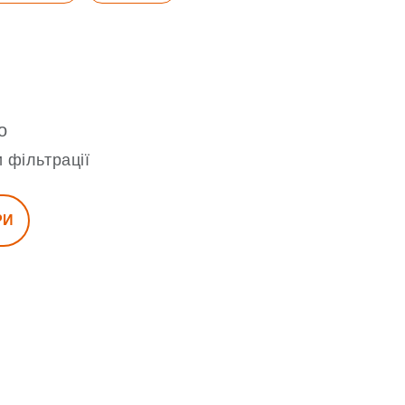
о
 фільтрації
РИ