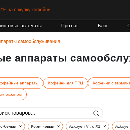
-7% на покупку кофейни!
динговые автоматы
Про нас
Блог
ппараты самообслуживания
ые аппараты самообслу
кофейные аппараты
Кофейни для ТРЦ
Кофейни с термин
ым экраном
×
×
×
но-белый
Коричневый
Azkoyen Vitro X1
Azkoyen