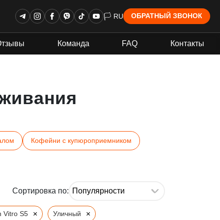
🏳 RU
ОБРАТНЫЙ ЗВОНОК
Отзывы
Команда
FAQ
Контакты
живания
алом
Кофейни с купюроприемником
Сортировка по:
×
×
 Vitro S5
Уличный