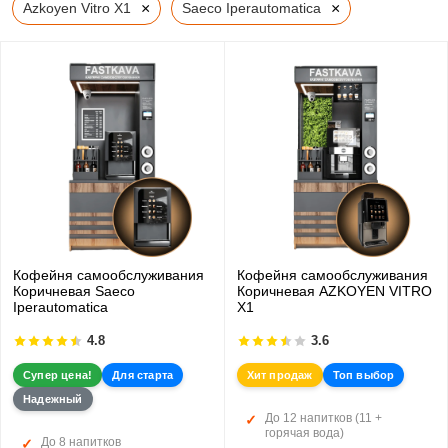
×
×
Azkoyen Vitro X1
Saeco Iperautomatica
Кофейня самообслуживания
Кофейня самообслуживания
Коричневая Saeco
Коричневая AZKOYEN VITRO
Iperautomatica
X1
4.8
3.6
Супер цена!
Для старта
Хит продаж
Топ выбор
Надежный
До 12 напитков (11 +
горячая вода)
До 8 напитков