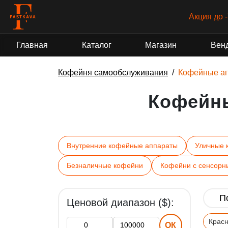
Акция до 
Главная
Каталог
Магазин
Вен
Кофейня самообслуживания
Кофейные а
Кофейн
Внутренние кофейные аппараты
Уличные 
Безналичные кофейни
Кофейни с сенсорн
Ценовой диапазон ($):
Крас
ОК