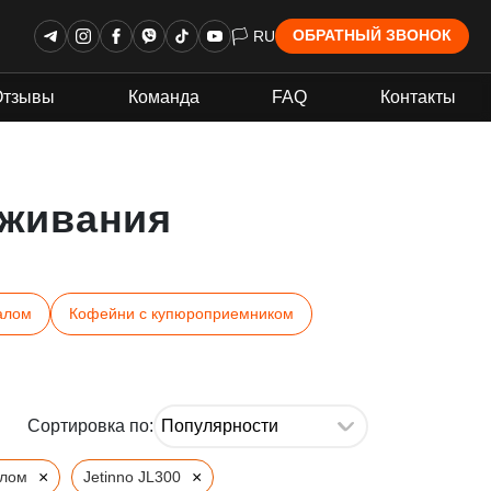
🏳 RU
ОБРАТНЫЙ ЗВОНОК
Отзывы
Команда
FAQ
Контакты
живания
алом
Кофейни с купюроприемником
Сортировка по:
×
×
алом
Jetinno JL300