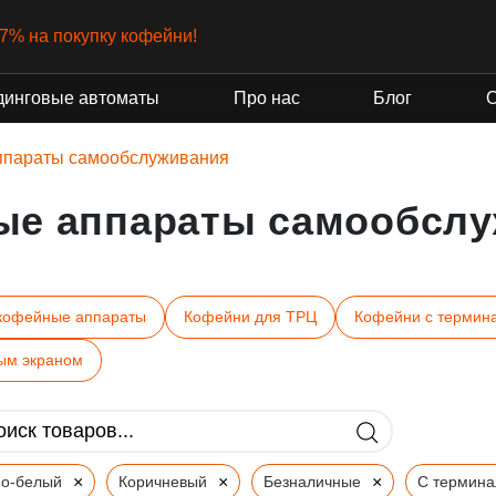
-7% на покупку кофейни!
динговые автоматы
Про нас
Блог
ппараты самообслуживания
ые аппараты самообслу
кофейные аппараты
Кофейни для ТРЦ
Кофейни с термин
ым экраном
×
×
×
но-белый
Коричневый
Безналичные
С термин