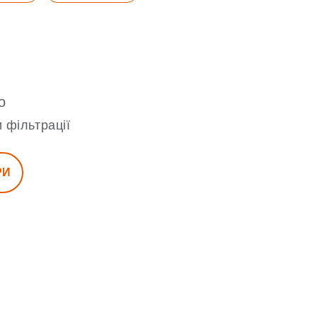
о
 фільтрації
РИ