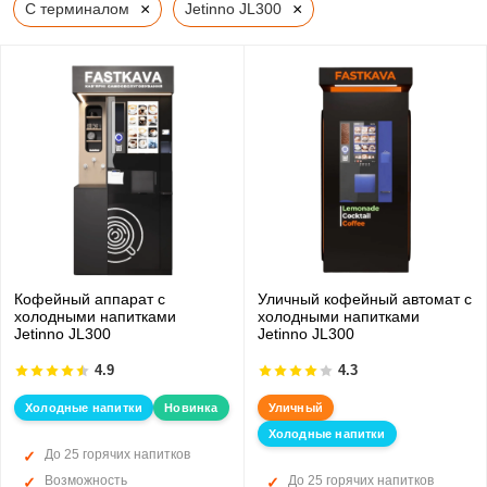
×
×
С терминалом
Jetinno JL300
Кофейный аппарат с
Уличный кофейный автомат с
холодными напитками
холодными напитками
Jetinno JL300
Jetinno JL300
4.9
4.3
Холодные напитки
Новинка
Уличный
Холодные напитки
До 25 горячих напитков
Возможность
До 25 горячих напитков