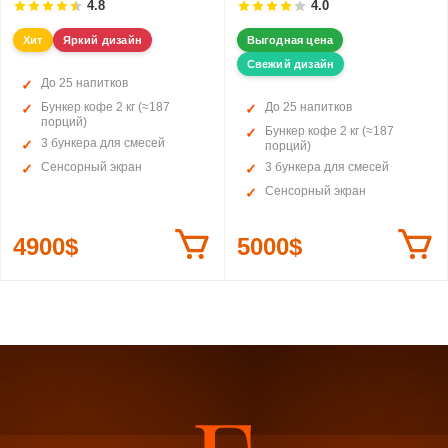
4.8
4.0
Хит
Яркий дизайн
Выгодная цена
Свежий дизайн
До 25 напитков
Бункер кофе 2 кг (≈187
До 25 напитков
порций)
Бункер кофе 2 кг (≈187
3 бункера для смесей
порций)
Сенсорный экран
3 бункера для смесей
Сенсорный экран
4900$
5000$