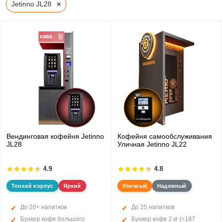
×
Jetinno JL28
Вендинговая кофейня Jetinno
Кофейня самообслуживания
JL28
Уличная Jetinno JL22
4.9
4.8
Тонкий корпус
Яркий
Уличный
Надежный
До 20+ напитков
До 25 напитков
Бункер кофе большого
Бункер кофе 2 кг (≈187