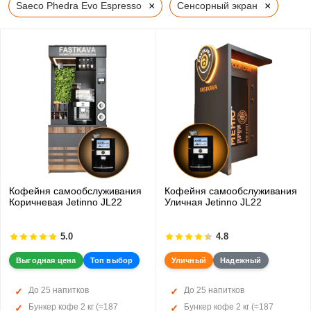
×
×
Saeco Phedra Evo Espresso
Сенсорный экран
Кофейня самообслуживания
Кофейня самообслуживания
Коричневая Jetinno JL22
Уличная Jetinno JL22
5.0
4.8
Выгодная цена
Топ выбор
Уличный
Надежный
До 25 напитков
До 25 напитков
Бункер кофе 2 кг (≈187
Бункер кофе 2 кг (≈187