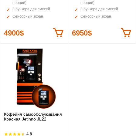
порций)
порций)
3 бункера для смесей
3 бункера для смесей
Сенсорный экран
Сенсорный экран
4900$
6950$
Кофейня самообслуживания
Красная Jetinno JL22
4.8