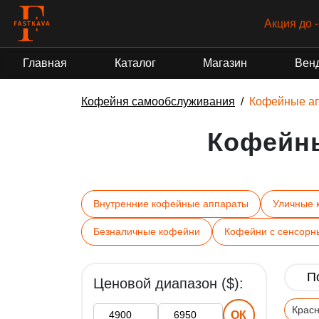
Акция до 
Главная
Каталог
Магазин
Вен
Кофейня самообслуживания
Кофейные а
Кофейн
Внутренние кофейные аппараты
Уличные 
Безналичные кофейни
Кофейни с сенсорн
Ценовой диапазон ($):
Крас
ОК