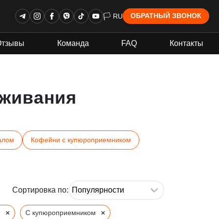
🏳 RU
ОБРАТНЫЙ ЗВОНОК
Отзывы
Команда
FAQ
Контакты
живания
алом
Кофейни с купюроприемником
Сортировка по:
×
×
н
С купюроприемником