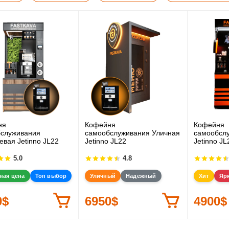
ня
Кофейня
Кофейня
служивания
самообслуживания Уличная
самообсл
евая Jetinno JL22
Jetinno JL22
Jetinno JL
5.0
4.8
ная цена
Топ выбор
Уличный
Надежный
Хит
Яр
0$
6950$
4900$