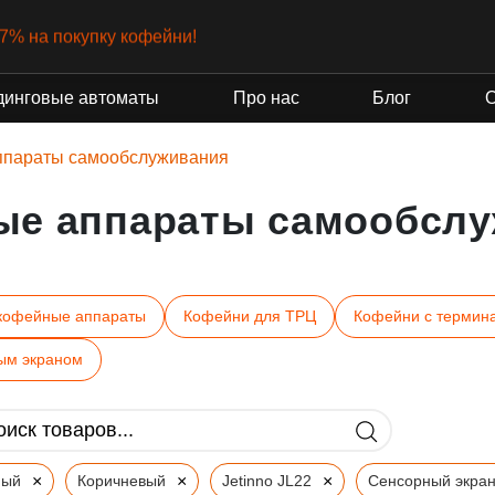
-7% на покупку кофейни!
динговые автоматы
Про нас
Блог
ппараты самообслуживания
ые аппараты самообслу
кофейные аппараты
Кофейни для ТРЦ
Кофейни с термин
ым экраном
×
×
×
ный
Коричневый
Jetinno JL22
Сенсорный экра