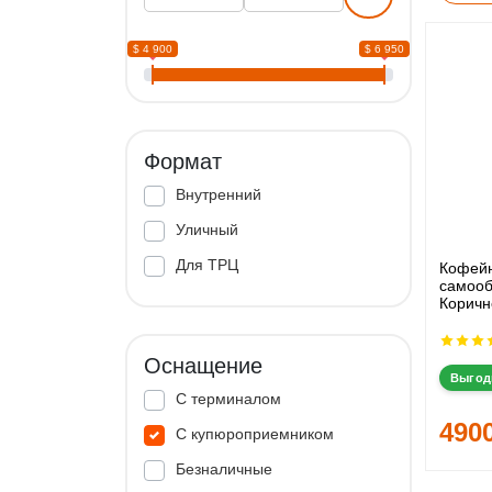
$ 4 900
$ 6 950
Формат
Внутренний
Уличный
Для ТРЦ
Кофей
самооб
Коричн
Оснащение
Выгод
С терминалом
490
С купюроприемником
Безналичные