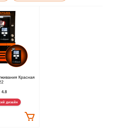
уживания Красная
22
4.8
кий дизайн