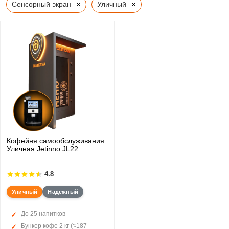
×
×
Сенсорный экран
Уличный
Кофейня самообслуживания
Уличная Jetinno JL22
4.8
Уличный
Надежный
До 25 напитков
Бункер кофе 2 кг (≈187