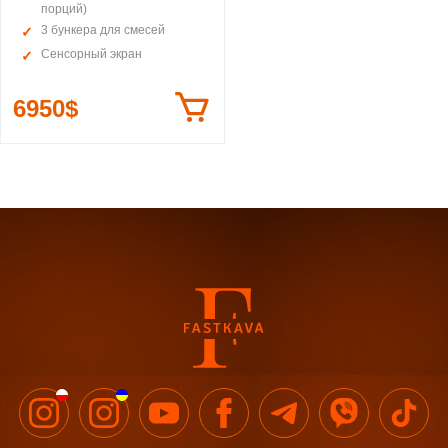
порций)
3 бункера для смесей
Сенсорный экран
6950$