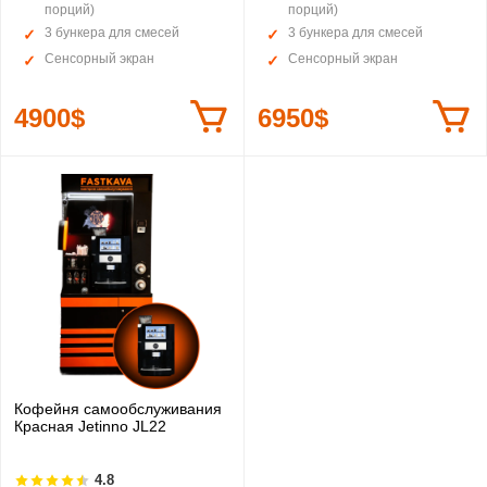
порций)
порций)
3 бункера для смесей
3 бункера для смесей
Сенсорный экран
Сенсорный экран
4900$
6950$
Кофейня самообслуживания
Красная Jetinno JL22
4.8