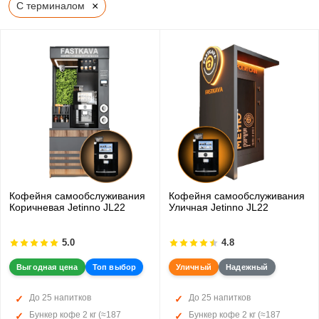
×
С терминалом
Кофейня самообслуживания
Кофейня самообслуживания
Коричневая Jetinno JL22
Уличная Jetinno JL22
5.0
4.8
Выгодная цена
Топ выбор
Уличный
Надежный
До 25 напитков
До 25 напитков
Бункер кофе 2 кг (≈187
Бункер кофе 2 кг (≈187