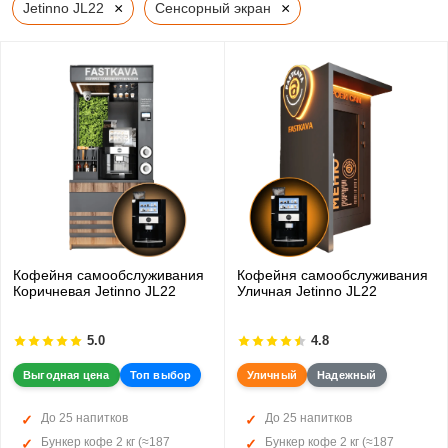
×
×
Jetinno JL22
Сенсорный экран
Кофейня самообслуживания
Кофейня самообслуживания
Коричневая Jetinno JL22
Уличная Jetinno JL22
5.0
4.8
Выгодная цена
Топ выбор
Уличный
Надежный
До 25 напитков
До 25 напитков
Бункер кофе 2 кг (≈187
Бункер кофе 2 кг (≈187