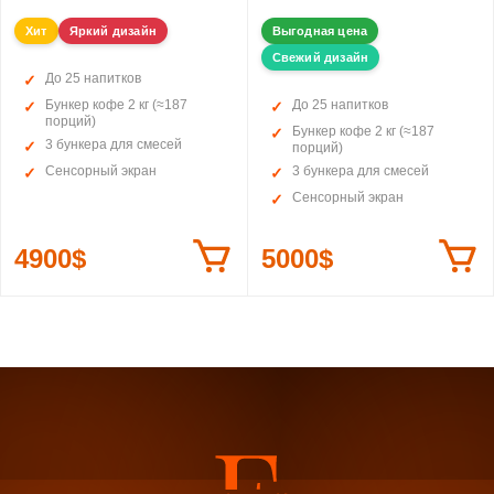
Хит
Яркий дизайн
Выгодная цена
Свежий дизайн
До 25 напитков
Бункер кофе 2 кг (≈187
До 25 напитков
порций)
Бункер кофе 2 кг (≈187
3 бункера для смесей
порций)
Сенсорный экран
3 бункера для смесей
Сенсорный экран
4900$
5000$