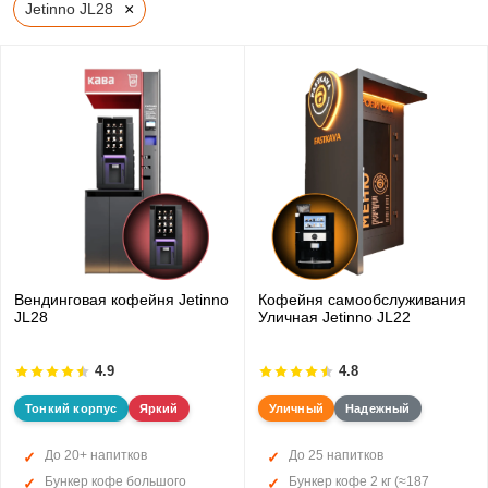
×
Jetinno JL28
Вендинговая кофейня Jetinno
Кофейня самообслуживания
JL28
Уличная Jetinno JL22
4.9
4.8
Тонкий корпус
Яркий
Уличный
Надежный
До 20+ напитков
До 25 напитков
Бункер кофе большого
Бункер кофе 2 кг (≈187