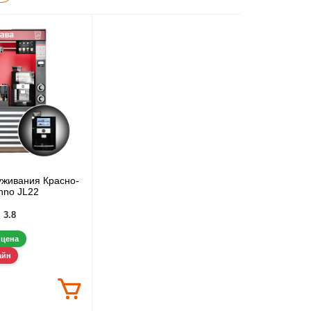
живания Красно-
inno JL22
3.8
 цена
айн