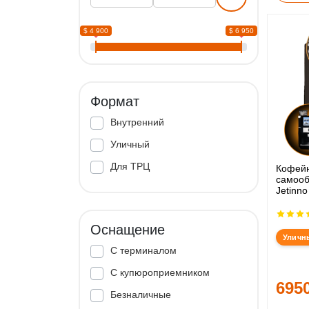
$ 4 900
$ 6 950
Формат
Внутренний
Уличный
Для ТРЦ
Кофей
самооб
Jetinno
Оснащение
Уличн
С терминалом
С купюроприемником
695
Безналичные