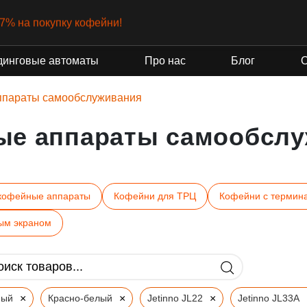
-7% на покупку кофейни!
динговые автоматы
Про нас
Блог
ппараты самообслуживания
ые аппараты самообслу
кофейные аппараты
Кофейни для ТРЦ
Кофейни с термин
ым экраном
×
×
×
ный
Красно-белый
Jetinno JL22
Jetinno JL33A