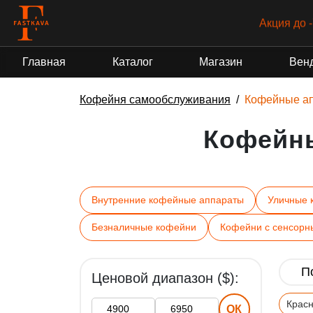
Акция до 
Главная
Каталог
Магазин
Вен
Кофейня самообслуживания
Кофейные а
Кофейн
Внутренние кофейные аппараты
Уличные 
Безналичные кофейни
Кофейни с сенсорн
Ценовой диапазон ($):
Крас
ОК