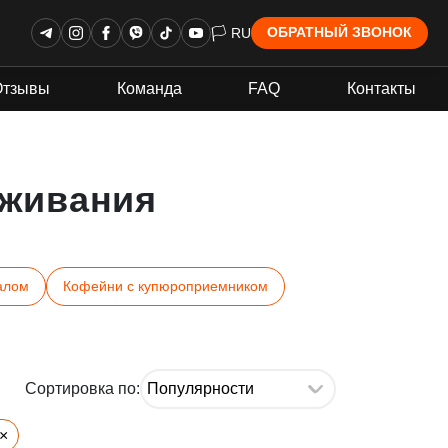
🏳 RU
ОБРАТНЫЙ ЗВОНОК
Отзывы
Команда
FAQ
Контакты
живания
алом
Кофейни с купюроприемником
Сортировка по:
×