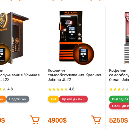
ня
Кофейня
Кофейня
служивания Уличная
самообслуживания Красная
самообслу
 JL22
Jetinno JL22
белая Jet
4.8
4.8
ый
Надежный
Хит
Яркий дизайн
Выгодная
Спец. диз
0$
4900$
5250$