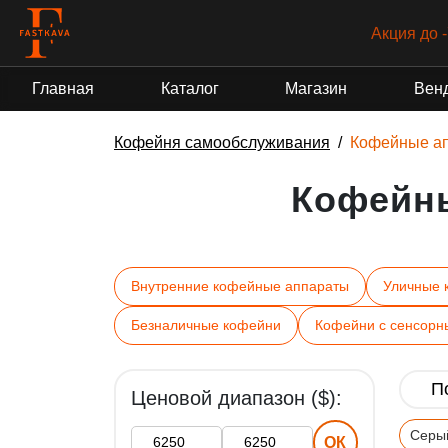
Акция до 
Главная
Каталог
Магазин
Вен
Кофейня самообслуживания
Кофейные а
Кофейн
Внутренние кофейные аппараты
Уличные 
Безналичные кофейни
Кофейни с сенсорн
Ценовой диапазон ($):
Серы
ОК