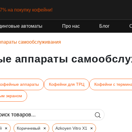
-7% на покупку кофейни!
динговые автоматы
Про нас
Блог
ппараты самообслуживания
ые аппараты самообслу
кофейные аппараты
Кофейни для ТРЦ
Кофейни с термин
ым экраном
×
×
×
й
Коричневый
Azkoyen Vitro X1