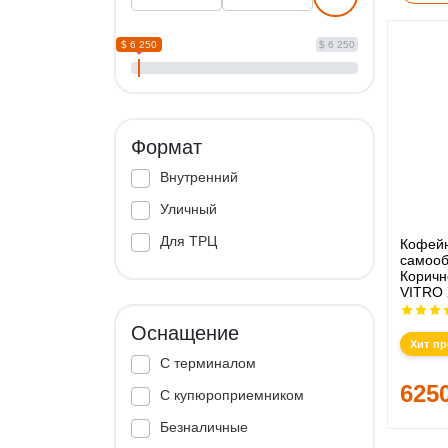
$ 6 250
$ 6 250
Формат
Внутренний
Уличный
Для ТРЦ
Кофей
самооб
Корич
VITRO 
Оснащение
Хит п
С терминалом
625
С купюроприемником
Безналичные