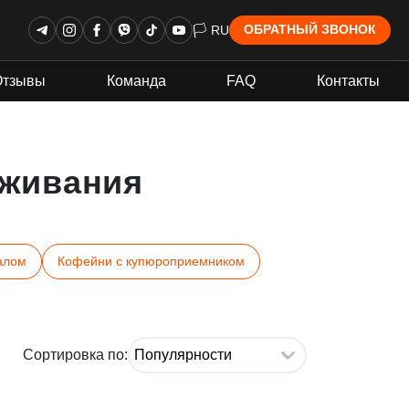
🏳 RU
ОБРАТНЫЙ ЗВОНОК
Отзывы
Команда
FAQ
Контакты
живания
алом
Кофейни с купюроприемником
Сортировка по: