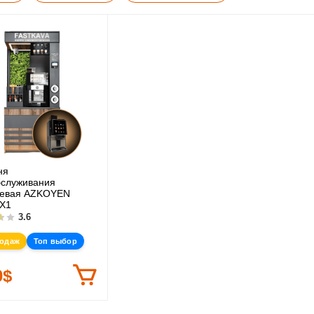
ня
служивания
невая AZKOYEN
X1
3.6
родаж
Топ выбор
0$