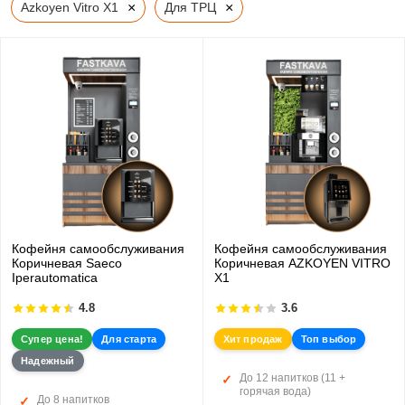
×
×
Azkoyen Vitro X1
Для ТРЦ
Кофейня самообслуживания
Кофейня самообслуживания
Коричневая Saeco
Коричневая AZKOYEN VITRO
Iperautomatica
X1
4.8
3.6
Супер цена!
Для старта
Хит продаж
Топ выбор
Надежный
До 12 напитков (11 +
горячая вода)
До 8 напитков