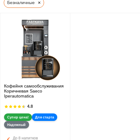
×
Безналичные
Кофейня самообслуживания
Коричневая Saeco
Iperautomatica
4.8
Супер цена!
Для старта
Надежный
До 8 напитков