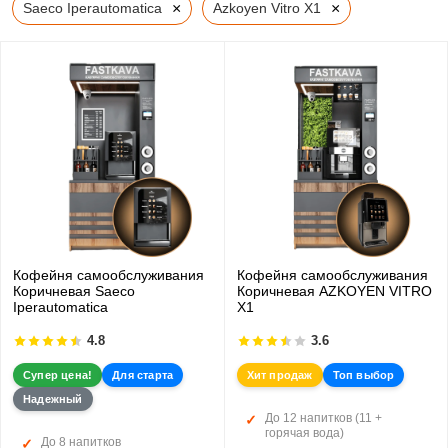
×
×
Saeco Iperautomatica
Azkoyen Vitro X1
Кофейня самообслуживания
Кофейня самообслуживания
Коричневая Saeco
Коричневая AZKOYEN VITRO
Iperautomatica
X1
4.8
3.6
Супер цена!
Для старта
Хит продаж
Топ выбор
Надежный
До 12 напитков (11 +
горячая вода)
До 8 напитков