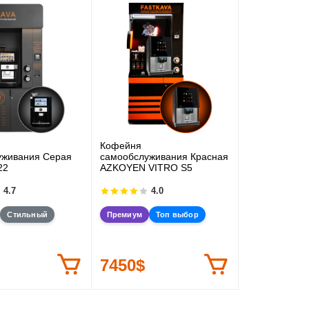
Кофейня
уживания Серая
самообслуживания Красная
22
AZKOYEN VITRO S5
4.7
4.0
Стильный
Премиум
Топ выбор
7450$