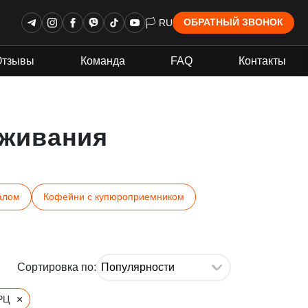
🏳 RU
ОБРАТНЫЙ ЗВОНОК
Отзывы
Команда
FAQ
Контакты
живания
алом
Кофейни с купюроприемником
Сортировка по:
×
РЦ