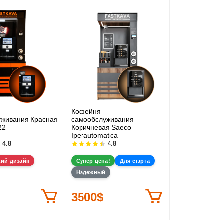
Кофейня
уживания Красная
самообслуживания
22
Коричневая Saeco
Iperautomatica
4.8
4.8
кий дизайн
Супер цена!
Для старта
Надежный
3500$