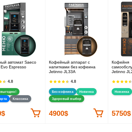
ый автомат Saeco
Кофейный аппарат с
Кофейня
 Evo Espresso
напитками без кофеина
самообсл
Jetinno JL33А
Jetinno JL
4.8
4.8
 выгодно!
Без кофеина
Новинка
Новинка
арта
Классика
Здоровый выбор
0$
4900$
5750$