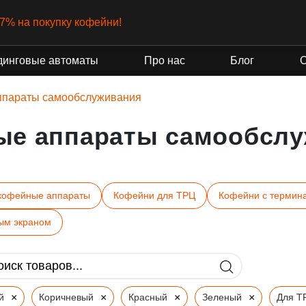
-7% на покупку кофейни!
динговые автоматы
Про нас
Блог
ппараты самообслуживания
ые аппараты самообслу
кофейные аппараты
Кофейни для ТРЦ
Кофейни с термин
ым экраном
×
×
×
×
й
Коричневый
Красный
Зеленый
Для Т