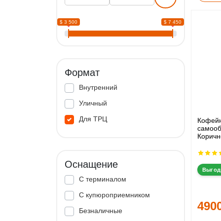
$ 3 500
$ 7 450
Формат
Внутренний
Уличный
Для ТРЦ
Кофей
самооб
Коричн
Оснащение
Выгод
С терминалом
С купюроприемником
490
Безналичные