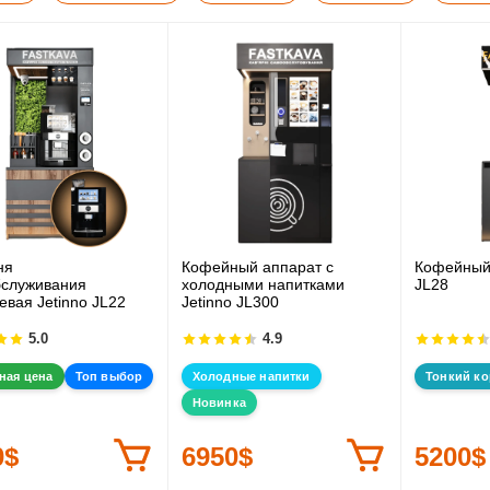
ня
Кофейный аппарат с
Кофейный 
служивания
холодными напитками
JL28
евая Jetinno JL22
Jetinno JL300
5.0
4.9
ная цена
Топ выбор
Холодные напитки
Тонкий ко
Новинка
0$
6950$
5200$