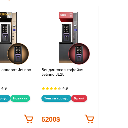
аппарат Jetinno
Вендинговая кофейня
Jetinno JL28
4.9
4.9
рпус
Новинка
Тонкий корпус
Яркий
5200$