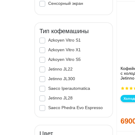
Сенсорный экран
Тип кофемашины
Azkoyen Vitro S1
Azkoyen Vitro X1
Azkoyen Vitro S5
Кофейн
Jetinno JL22
с холо
Jetinno
Jetinno JL300
Saeco Iperautomatica
Jetinno JL28
Холод
Saeco Phedra Evo Espresso
Jetinno JL33A
690
Цвет