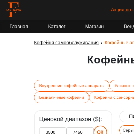
Акция до 
Главная
Каталог
Магазин
Вен
Кофейня самообслуживания
Кофейные а
Кофейн
Внутренние кофейные аппараты
Уличные 
Безналичные кофейни
Кофейни с сенсорн
Ценовой диапазон ($):
Серы
ОК