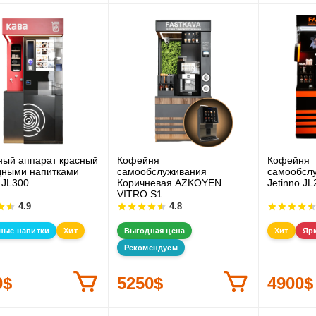
ый аппарат красный
Кофейня
Кофейня
дными напитками
самообслуживания
самообсл
 JL300
Коричневая AZKOYEN
Jetinno JL
VITRO S1
4.9
4.8
ные напитки
Хит
Выгодная цена
Хит
Яр
Рекомендуем
0$
5250$
4900$