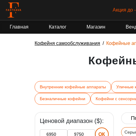
Акция до 
Главная
Каталог
Магазин
Вен
Кофейня самообслуживания
Кофейные а
Кофейн
Внутренние кофейные аппараты
Уличные 
Безналичные кофейни
Кофейни с сенсорн
Ценовой диапазон ($):
Серы
ОК