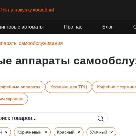
-7% на покупку кофейни!
динговые автоматы
Про нас
Блог
ппараты самообслуживания
ые аппараты самообслу
кофейные аппараты
Кофейни для ТРЦ
Кофейни с термин
ым экраном
×
×
×
×
й
Коричневый
Красный
Уличный