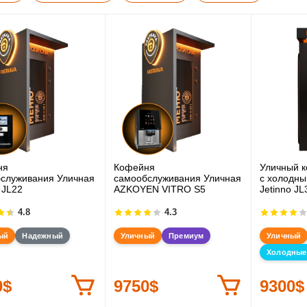
ня
Кофейня
Уличный 
служивания Уличная
самообслуживания Уличная
с холодны
 JL22
AZKOYEN VITRO S5
Jetinno JL
4.8
4.3
ый
Надежный
Уличный
Премиум
Уличный
Холодные
0$
9750$
9300$