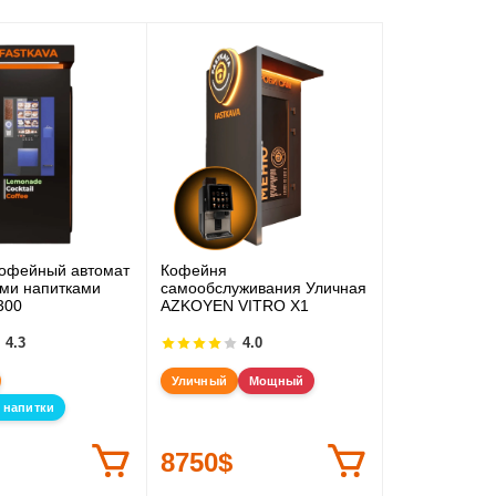
кофейный автомат
Кофейня
ми напитками
самообслуживания Уличная
300
AZKOYEN VITRO X1
4.3
4.0
Уличный
Мощный
 напитки
8750$