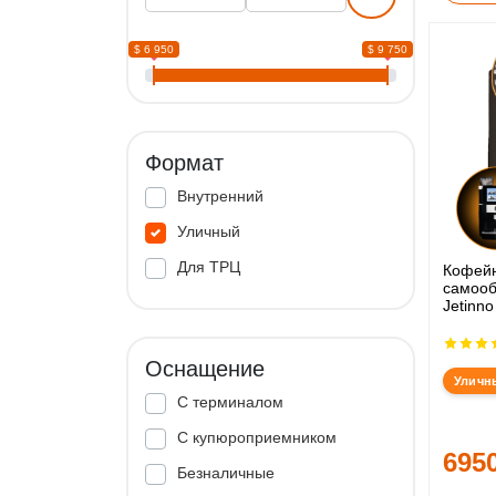
$ 6 950
$ 9 750
Формат
Внутренний
Уличный
Для ТРЦ
Кофей
самооб
Jetinno
Оснащение
Уличн
С терминалом
С купюроприемником
695
Безналичные