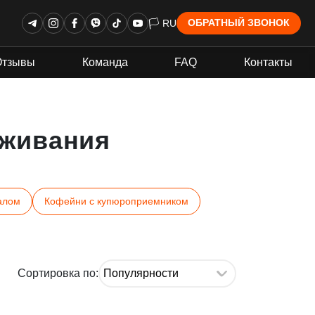
🏳 RU
ОБРАТНЫЙ ЗВОНОК
Отзывы
Команда
FAQ
Контакты
живания
алом
Кофейни с купюроприемником
Сортировка по: