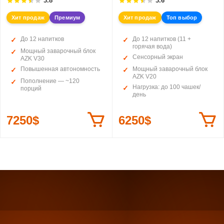
3.8
3.6
Хит продаж
Премиум
Хит продаж
Топ выбор
До 12 напитков
До 12 напитков (11 +
горячая вода)
Мощный заварочный блок
Сенсорный экран
AZK V30
Повышенная автономность
Мощный заварочный блок
AZK V20
Пополнение — ~120
Нагрузка: до 100 чашек/
порций
день
7250$
6250$