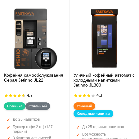
Кофейня самообслуживания
Уличный кофейный автомат с
Серая Jetinno JL22
холодными напитками
Jetinno JL300
4.7
4.3
Новинка
Стильный
Уличный
Холодные напитки
До 25 напитков
Бункер кофе 2 кг (≈187
До 25 горячих напитков
порций)
Возможность
3 бункера для смесей