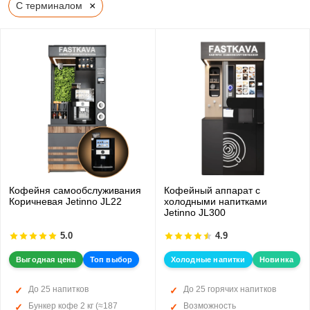
×
С терминалом
Кофейня самообслуживания
Кофейный аппарат с
Коричневая Jetinno JL22
холодными напитками
Jetinno JL300
5.0
4.9
Выгодная цена
Топ выбор
Холодные напитки
Новинка
До 25 напитков
До 25 горячих напитков
Бункер кофе 2 кг (≈187
Возможность