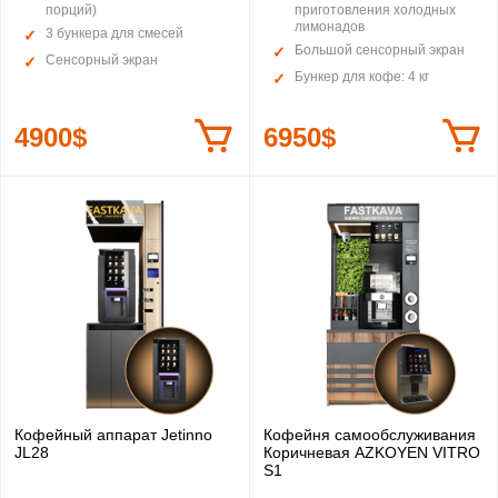
порций)
приготовления холодных
лимонадов
3 бункера для смесей
Большой сенсорный экран
Сенсорный экран
Бункер для кофе: 4 кг
4900$
6950$
Кофейный аппарат Jetinno
Кофейня самообслуживания
JL28
Коричневая AZKOYEN VITRO
S1