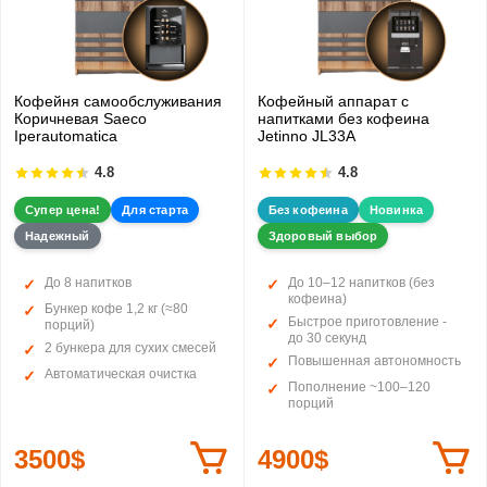
Кофейня самообслуживания
Кофейный аппарат с
Коричневая Saeco
напитками без кофеина
Iperautomatica
Jetinno JL33А
4.8
4.8
Супер цена!
Для старта
Без кофеина
Новинка
Надежный
Здоровый выбор
До 8 напитков
До 10–12 напитков (без
кофеина)
Бункер кофе 1,2 кг (≈80
Быстрое приготовление -
порций)
до 30 секунд
2 бункера для сухих смесей
Повышенная автономность
Автоматическая очистка
Пополнение ~100–120
порций
3500$
4900$