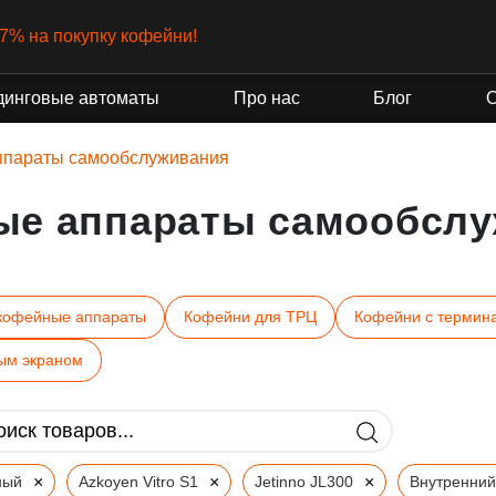
-7% на покупку кофейни!
динговые автоматы
Про нас
Блог
ппараты самообслуживания
ые аппараты самообслу
кофейные аппараты
Кофейни для ТРЦ
Кофейни с термин
ым экраном
×
×
×
ный
Azkoyen Vitro S1
Jetinno JL300
Внутренний