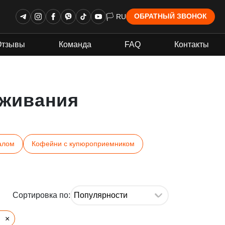
🏳 RU
ОБРАТНЫЙ ЗВОНОК
Отзывы
Команда
FAQ
Контакты
живания
алом
Кофейни с купюроприемником
Сортировка по:
×