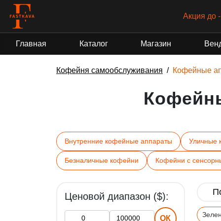
Акция до 
Главная
Каталог
Магазин
Вен
Кофейня самообслуживания
Кофейные а
Кофейн
Внутренние кофейные аппараты
Уличные 
Безналичные кофейни
Кофейни с сенсорн
Ценовой диапазон ($):
Зеле
ОК