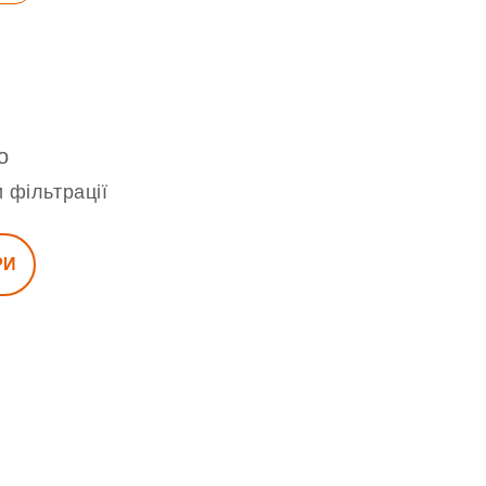
о
 фільтрації
РИ