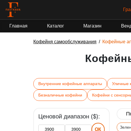
Гра
Главная
Каталог
Магазин
Вен
Кофейня самообслуживания
Кофейные а
Кофейн
Внутренние кофейные аппараты
Уличные 
Безналичные кофейни
Кофейни с сенсорн
Ценовой диапазон ($):
Зеле
ОК