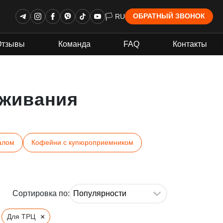
🏳 RU
ОБРАТНЫЙ ЗВОНОК
Отзывы
Команда
FAQ
Контакты
живания
алом
Кофейни с купюроприемником
Сортировка по:
×
Для ТРЦ