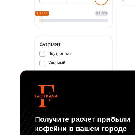
$ 3 900
$ 3 900
Формат
Внутренний
Уличный
Для ТРЦ
Кофейн
Phedra
Оснащение
Очень
С терминалом
Для ст
Получите расчет прибыли
С купюроприемником
390
кофейни в вашем городе
Безналичные