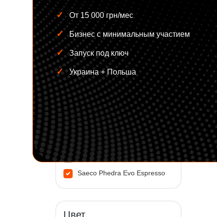
Сенсорный экран
От 15 000 грн/мес
Бизнес с минимальным участием
Тип кофемашины
Запуск под ключ
Azkoyen Vitro S1
Украина + Польша
Azkoyen Vitro X1
Azkoyen Vitro S5
Jetinno JL22
Jetinno JL300
Saeco Iperautomatica
Jetinno JL28
Saeco Phedra Evo Espresso
Jetinno JL33A
Цвет