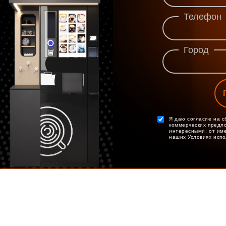
Телефон
Город
Я даю согласие на с
коммерческих предло
интересными, от име
наших Условиях исп