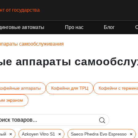
нт от государства
динговые автоматы
Про нас
Блог
ппараты самообслуживания
ые аппараты самообслу
кофейные аппараты
Кофейни для ТРЦ
Кофейни с термин
ым экраном
×
×
×
ный
Azkoyen Vitro S1
Saeco Phedra Evo Espresso