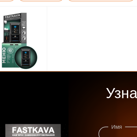
ый автомат Saeco
 Evo Espresso
Узн
4.8
 выгодно!
арта
Классика
0$
Имя