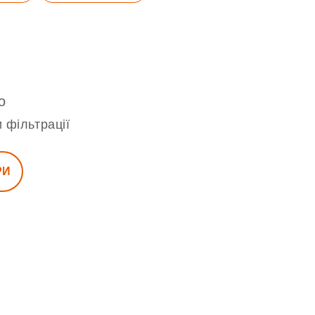
о
 фільтрації
РИ