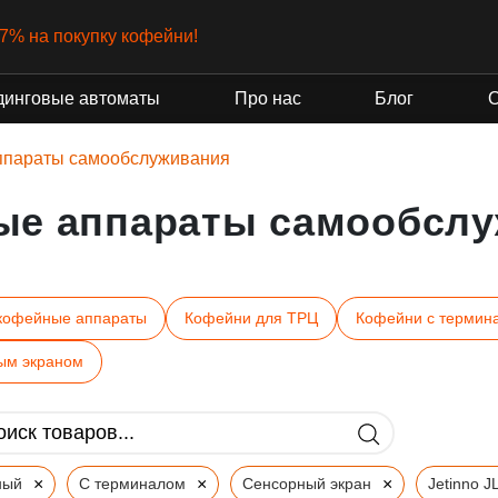
-7% на покупку кофейни!
динговые автоматы
Про нас
Блог
ппараты самообслуживания
ые аппараты самообслу
кофейные аппараты
Кофейни для ТРЦ
Кофейни с термин
ым экраном
×
×
×
ный
С терминалом
Сенсорный экран
Jetinno J