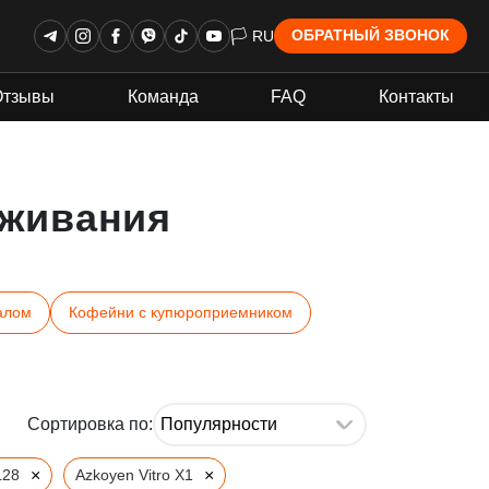
🏳 RU
ОБРАТНЫЙ ЗВОНОК
Отзывы
Команда
FAQ
Контакты
живания
алом
Кофейни с купюроприемником
Сортировка по:
×
×
L28
Azkoyen Vitro X1