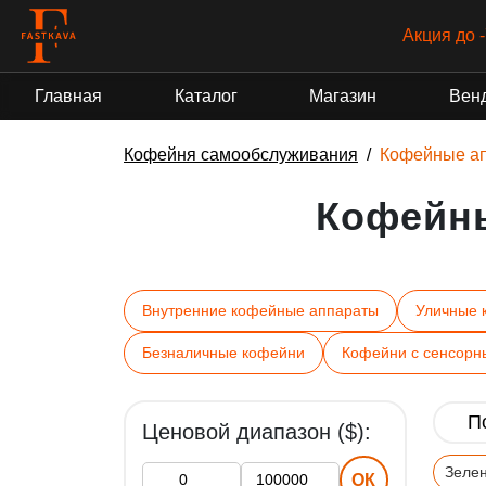
Акция до 
Главная
Каталог
Магазин
Вен
Кофейня самообслуживания
Кофейные а
Кофейн
Внутренние кофейные аппараты
Уличные 
Безналичные кофейни
Кофейни с сенсорн
Ценовой диапазон ($):
Зеле
ОК