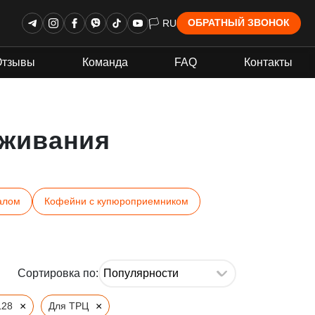
🏳 RU
ОБРАТНЫЙ ЗВОНОК
Отзывы
Команда
FAQ
Контакты
живания
алом
Кофейни с купюроприемником
Сортировка по:
×
×
L28
Для ТРЦ