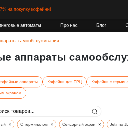
нт от государства
динговые автоматы
Про нас
Блог
ппараты самообслуживания
ые аппараты самообслу
кофейные аппараты
Кофейни для ТРЦ
Кофейни с термин
ым экраном
×
×
×
ный
С терминалом
Сенсорный экран
Jetinno J