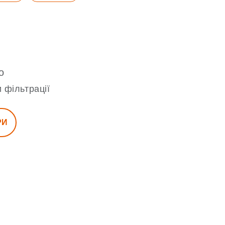
о
 фільтрації
РИ