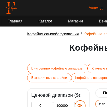
Гра
Главная
Каталог
Магазин
Вен
Кофейня самообслуживания
Кофейные а
Кофейн
Внутренние кофейные аппараты
Уличные 
Безналичные кофейни
Кофейни с сенсорн
Ценовой диапазон ($):
Зеле
ОК