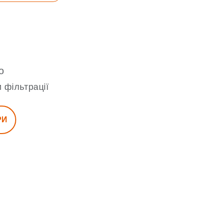
о
 фільтрації
РИ