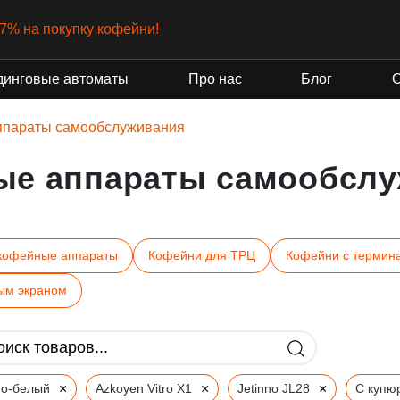
нт от государства
динговые автоматы
Про нас
Блог
ппараты самообслуживания
ые аппараты самообслу
кофейные аппараты
Кофейни для ТРЦ
Кофейни с термин
ым экраном
×
×
×
но-белый
Azkoyen Vitro X1
Jetinno JL28
С купю