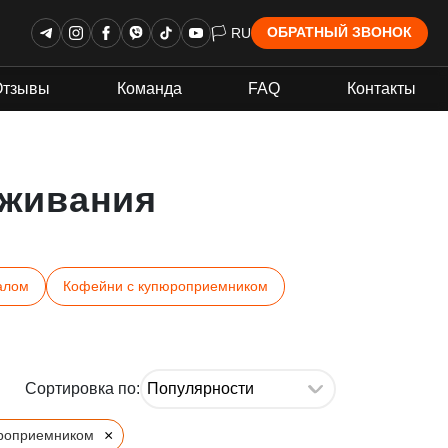
🏳 RU
ОБРАТНЫЙ ЗВОНОК
Отзывы
Команда
FAQ
Контакты
живания
алом
Кофейни с купюроприемником
Сортировка по:
×
роприемником