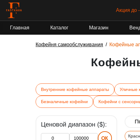
Гра
Главная
Каталог
Магазин
Вен
Кофейня самообслуживания
Кофейные а
Кофейн
Внутренние кофейные аппараты
Уличные 
Безналичные кофейни
Кофейни с сенсорн
Ценовой диапазон ($):
Крас
ОК