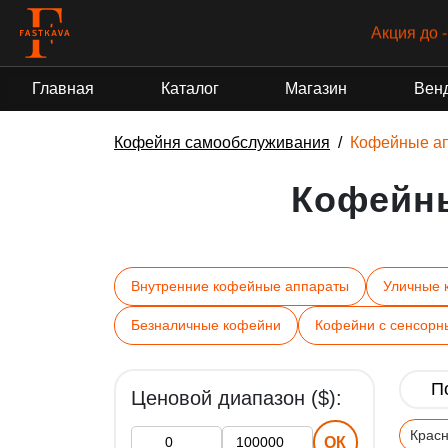
Акция до 
Главная
Каталог
Магазин
Вен
Кофейня самообслуживания
Кофейные а
Кофейн
Внутренние кофейные аппараты
Уличные 
Безналичные кофейни
Кофейни с сенсорн
Ценовой диапазон ($):
Крас
ОК