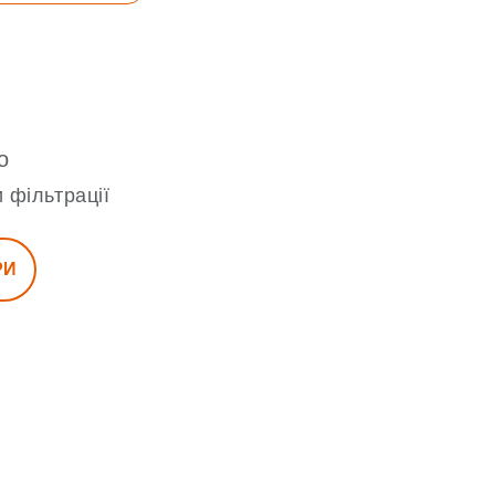
о
 фільтрації
РИ