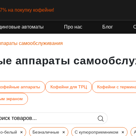
-7% на покупку кофейни!
динговые автоматы
Про нас
Блог
ппараты самообслуживания
ые аппараты самообслу
кофейные аппараты
Кофейни для ТРЦ
Кофейни с термин
ым экраном
×
×
×
но-белый
Безналичные
С купюроприемником
A