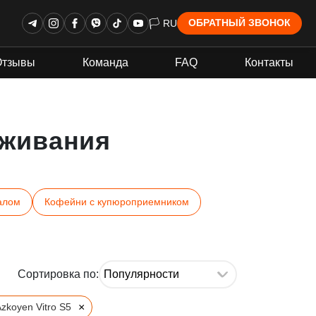
🏳 RU
ОБРАТНЫЙ ЗВОНОК
Отзывы
Команда
FAQ
Контакты
живания
алом
Кофейни с купюроприемником
Сортировка по:
×
zkoyen Vitro S5