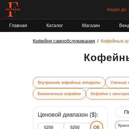
Акция до 
Главная
Каталог
Магазин
Вен
Кофейня самообслуживания
Кофейные а
Кофейн
Внутренние кофейные аппараты
Уличные 
Безналичные кофейни
Кофейни с сенсорн
Ценовой диапазон ($):
Крас
ОК