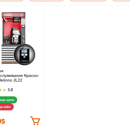
ня
служивания Красно-
Jetinno JL22
3.8
ная цена
дизайн
0$