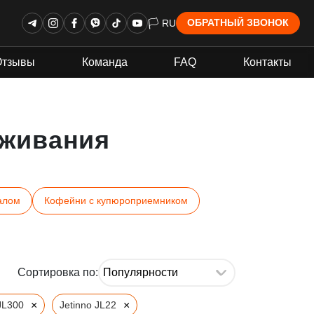
🏳 RU
ОБРАТНЫЙ ЗВОНОК
Отзывы
Команда
FAQ
Контакты
живания
алом
Кофейни с купюроприемником
Сортировка по:
×
×
JL300
Jetinno JL22