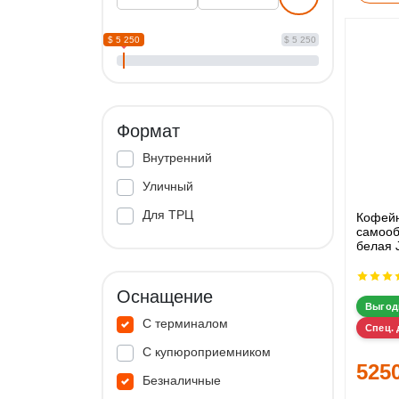
$ 5 250
$ 5 250
Формат
Внутренний
Уличный
Для ТРЦ
Кофей
самооб
белая 
Оснащение
Выгод
С терминалом
Спец. 
С купюроприемником
525
Безналичные