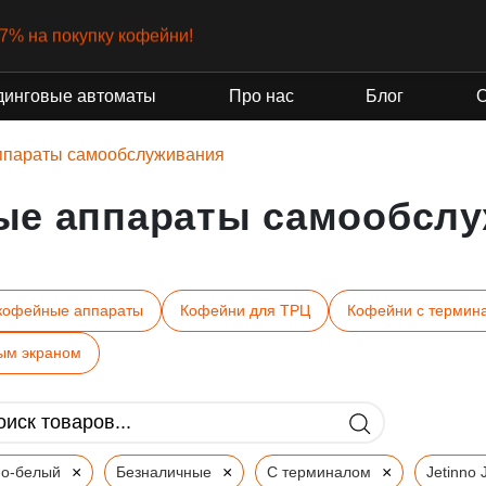
-7% на покупку кофейни!
динговые автоматы
Про нас
Блог
ппараты самообслуживания
ые аппараты самообслу
кофейные аппараты
Кофейни для ТРЦ
Кофейни с термин
ым экраном
×
×
×
но-белый
Безналичные
С терминалом
Jetinno 