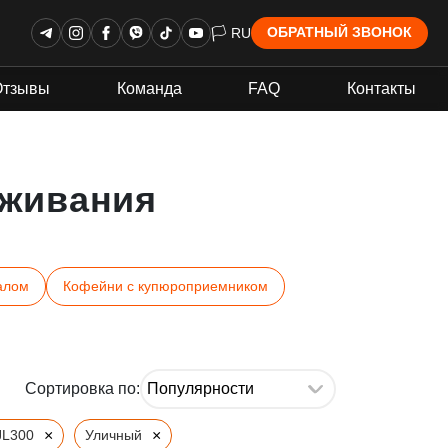
🏳 RU
ОБРАТНЫЙ ЗВОНОК
Отзывы
Команда
FAQ
Контакты
живания
алом
Кофейни с купюроприемником
Сортировка по:
×
×
JL300
Уличный