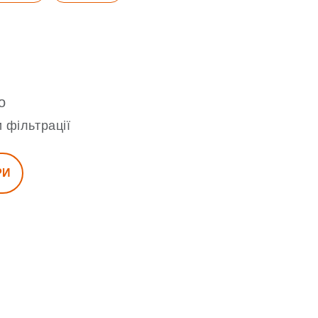
о
 фільтрації
РИ