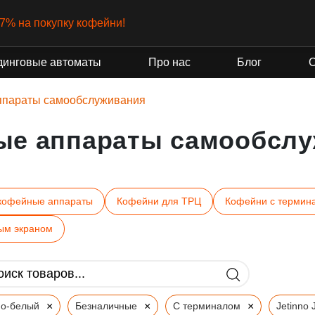
-7% на покупку кофейни!
динговые автоматы
Про нас
Блог
ппараты самообслуживания
ые аппараты самообслу
кофейные аппараты
Кофейни для ТРЦ
Кофейни с термин
ым экраном
×
×
×
но-белый
Безналичные
С терминалом
Jetinno 