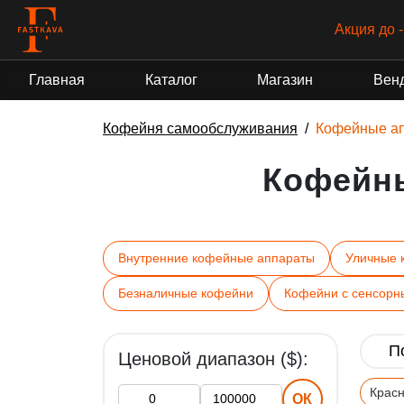
Акция до 
Главная
Каталог
Магазин
Вен
Кофейня самообслуживания
Кофейные а
Кофейн
Внутренние кофейные аппараты
Уличные 
Безналичные кофейни
Кофейни с сенсорн
Ценовой диапазон ($):
Крас
ОК