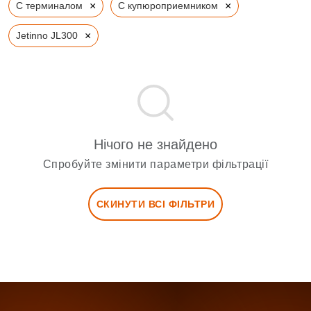
×
×
С терминалом
С купюроприемником
×
Jetinno JL300
Нічого не знайдено
Спробуйте змінити параметри фільтрації
СКИНУТИ ВСІ ФІЛЬТРИ