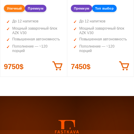
Уличный
Премиум
Премиум
Топ выбор
До 12 напитков
До 12 напитков
Мощный заварочный блок
Мощный заварочный блок
AZK V30
AZK V30
Повышенная автономность
Повышенная автономность
Пополнение — ~120
Пополнение — ~120
порций
порций
9750$
7450$