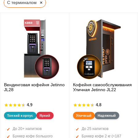
×
С терминалом
Вендинговая кофейня Jetinno
Кофейня самообслуживания
JL28
Уличная Jetinno JL22
4.9
4.8
Тонкий корпус
Яркий
Уличный
Надежный
До 20+ напитков
До 25 напитков
Бункер кофе большого
Бункер кофе 2 кг (≈187