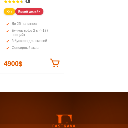
4.8
Хит
Яркий дизайн
До 25 напитков
Бункер кофе 2 кг (≈187
порций)
3 бункера для смесей
Сенсорный экран
4900$