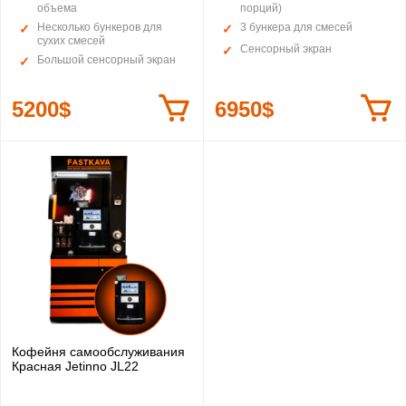
объема
порций)
Несколько бункеров для
3 бункера для смесей
сухих смесей
Сенсорный экран
Большой сенсорный экран
5200$
6950$
Кофейня самообслуживания
Красная Jetinno JL22