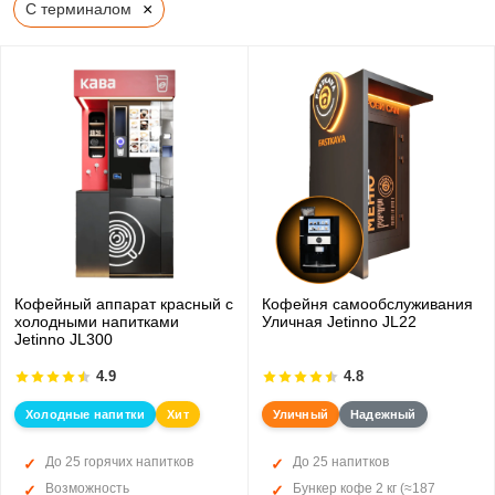
×
С терминалом
Кофейный аппарат красный с
Кофейня самообслуживания
холодными напитками
Уличная Jetinno JL22
Jetinno JL300
4.9
4.8
Холодные напитки
Хит
Уличный
Надежный
До 25 горячих напитков
До 25 напитков
Возможность
Бункер кофе 2 кг (≈187