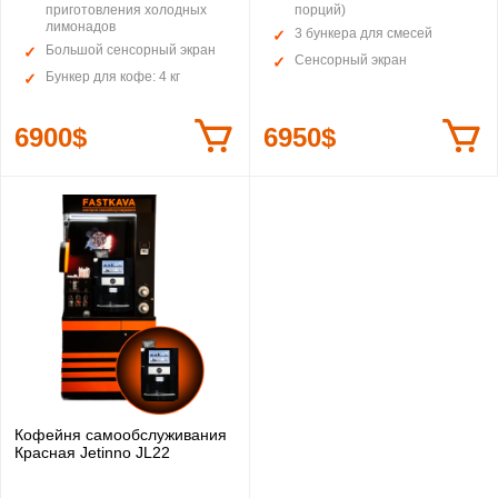
приготовления холодных
порций)
лимонадов
3 бункера для смесей
Большой сенсорный экран
Сенсорный экран
Бункер для кофе: 4 кг
6900$
6950$
Кофейня самообслуживания
Красная Jetinno JL22