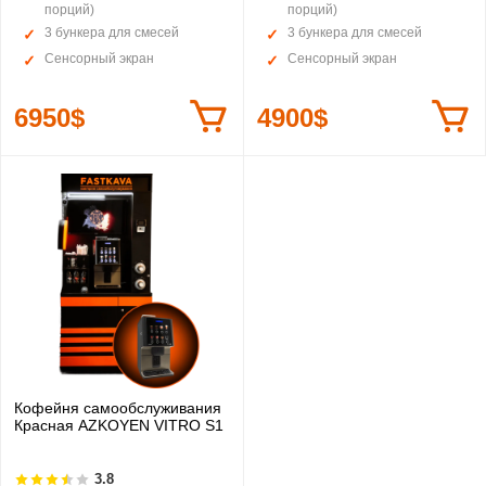
порций)
порций)
3 бункера для смесей
3 бункера для смесей
Сенсорный экран
Сенсорный экран
6950$
4900$
Кофейня самообслуживания
Красная AZKOYEN VITRO S1
3.8