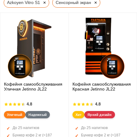
×
×
Azkoyen Vitro S1
Сенсорный экран
Кофейня самообслуживания
Кофейня самообслуживания
Уличная Jetinno JL22
Красная Jetinno JL22
4.8
4.8
Уличный
Надежный
Хит
Яркий дизайн
До 25 напитков
До 25 напитков
Бункер кофе 2 кг (≈187
Бункер кофе 2 кг (≈187