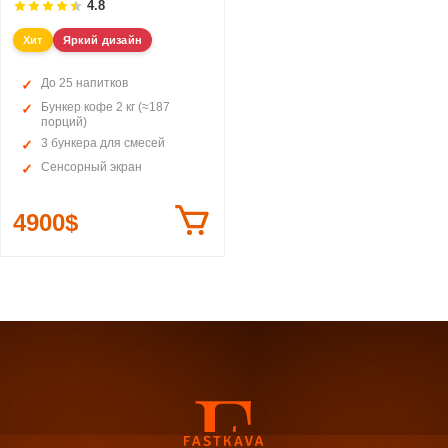
4.8
Хит
Яркий дизайн
До 25 напитков
Бункер кофе 2 кг (≈187
порций)
3 бункера для смесей
Сенсорный экран
4900$