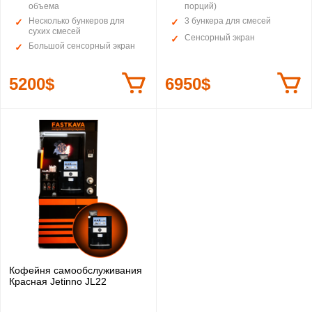
объема
порций)
Несколько бункеров для
3 бункера для смесей
сухих смесей
Сенсорный экран
Большой сенсорный экран
5200$
6950$
Кофейня самообслуживания
Красная Jetinno JL22