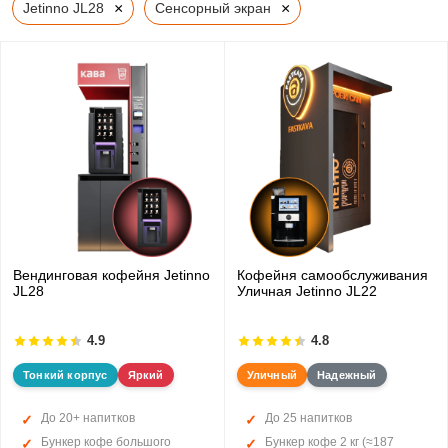
×
×
Jetinno JL28
Сенсорный экран
Вендинговая кофейня Jetinno
Кофейня самообслуживания
JL28
Уличная Jetinno JL22
4.9
4.8
Тонкий корпус
Яркий
Уличный
Надежный
До 20+ напитков
До 25 напитков
Бункер кофе большого
Бункер кофе 2 кг (≈187