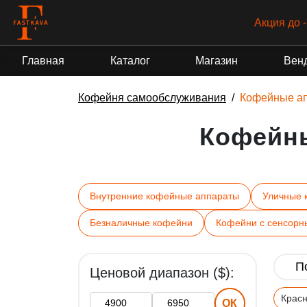
Акция до 
Главная
Каталог
Магазин
Вен
Кофейня самообслуживания
Кофейные а
Кофейн
Внутренние кофейные аппараты
Уличные 
Безналичные кофейни
Кофейни с сенсорн
Ценовой диапазон ($):
Крас
ОК