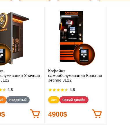
ня
Кофейня
служивания Уличная
самообслуживания Красная
 JL22
Jetinno JL22
4.8
4.8
ый
Надежный
Хит
Яркий дизайн
0$
4900$