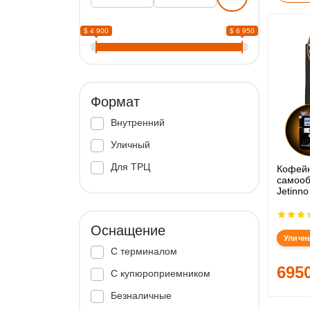
$ 4 900
$ 6 950
Формат
Внутренний
Уличный
Для ТРЦ
Кофей
самооб
Jetinno
Оснащение
Уличн
С терминалом
695
С купюроприемником
Безналичные