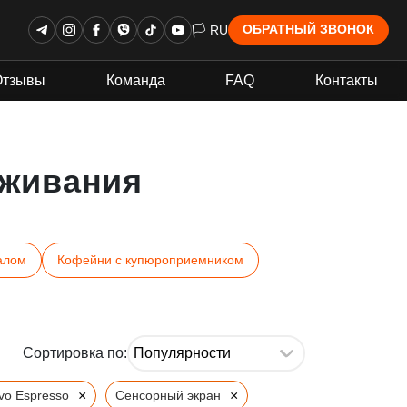
🏳 RU
ОБРАТНЫЙ ЗВОНОК
Отзывы
Команда
FAQ
Контакты
живания
алом
Кофейни с купюроприемником
Сортировка по:
×
×
vo Espresso
Сенсорный экран