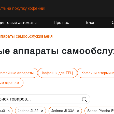
-7% на покупку кофейни!
динговые автоматы
Про нас
Блог
ппараты самообслуживания
ые аппараты самообслу
кофейные аппараты
Кофейни для ТРЦ
Кофейни с термин
ым экраном
×
×
×
ный
Jetinno JL22
Jetinno JL33A
Saeco Phedra E