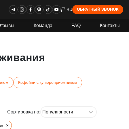
🏳 RU
ОБРАТНЫЙ ЗВОНОК
Отзывы
Команда
FAQ
Контакты
живания
алом
Кофейни с купюроприемником
Сортировка по:
×
ан