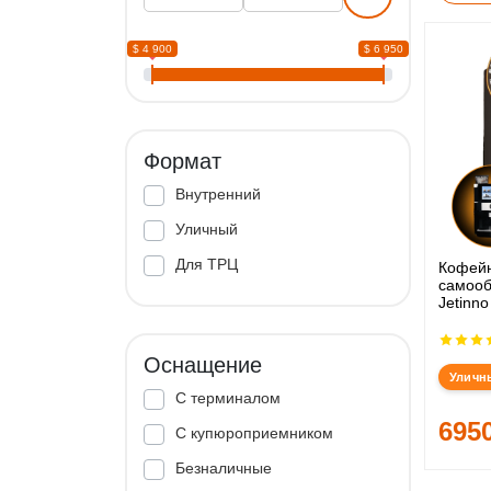
$ 4 900
$ 6 950
Формат
Внутренний
Уличный
Для ТРЦ
Кофей
самооб
Jetinno
Оснащение
Уличн
С терминалом
695
С купюроприемником
Безналичные