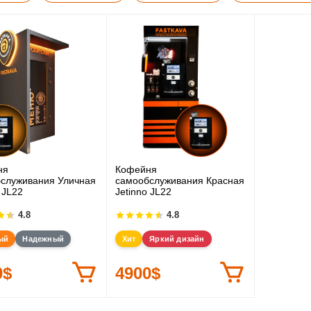
ня
Кофейня
служивания Уличная
самообслуживания Красная
 JL22
Jetinno JL22
4.8
4.8
ый
Надежный
Хит
Яркий дизайн
0$
4900$