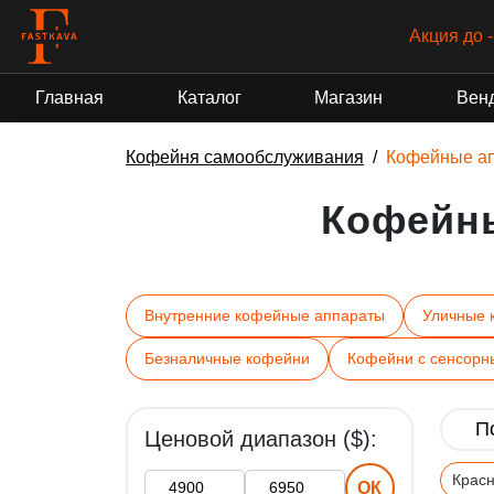
Акция до 
Главная
Каталог
Магазин
Вен
Кофейня самообслуживания
Кофейные а
Кофейн
Внутренние кофейные аппараты
Уличные 
Безналичные кофейни
Кофейни с сенсорн
Ценовой диапазон ($):
Крас
ОК