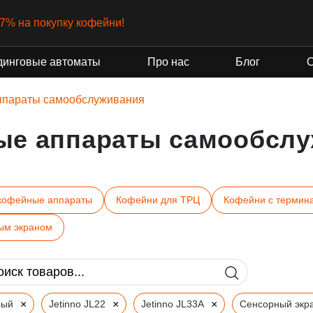
-7% на покупку кофейни!
динговые автоматы
Про нас
Блог
ппараты самообслуживания
ые аппараты самообслу
кофейные аппараты
Кофейни для ТРЦ
Кофейни с термин
ым экраном
×
×
×
ный
Jetinno JL22
Jetinno JL33A
Сенсорный экр