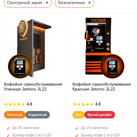
×
×
Сенсорный экран
Безналичные
Кофейня самообслуживания
Кофейня самообслуживания
Уличная Jetinno JL22
Красная Jetinno JL22
4.8
4.8
Уличный
Надежный
Хит
Яркий дизайн
До 25 напитков
До 25 напитков
Бункер кофе 2 кг (≈187
Бункер кофе 2 кг (≈187