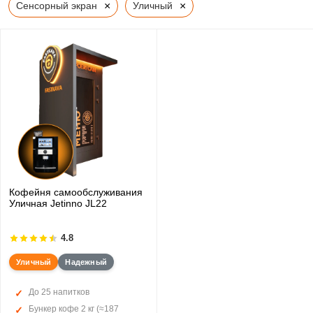
×
×
Сенсорный экран
Уличный
Кофейня самообслуживания
Уличная Jetinno JL22
4.8
Уличный
Надежный
До 25 напитков
Бункер кофе 2 кг (≈187