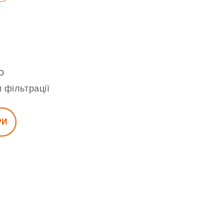
о
 фільтрації
РИ