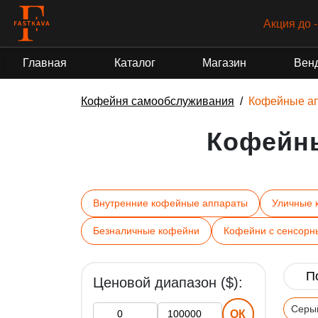
Акция до 
Главная
Каталог
Магазин
Вен
Кофейня самообслуживания
Кофейные а
Кофейн
Внутренние кофейные аппараты
Уличные 
Безналичные кофейни
Кофейни с сенсорн
Ценовой диапазон ($):
Серы
ОК