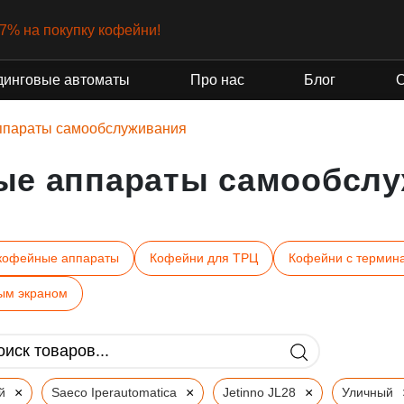
-7% на покупку кофейни!
динговые автоматы
Про нас
Блог
ппараты самообслуживания
ые аппараты самообслу
кофейные аппараты
Кофейни для ТРЦ
Кофейни с термин
ым экраном
×
×
×
й
Saeco Iperautomatica
Jetinno JL28
Уличный