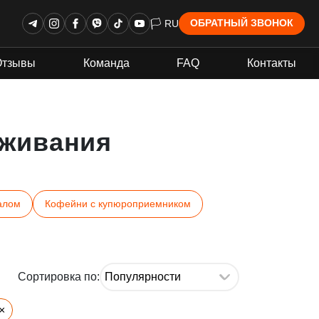
🏳 RU
ОБРАТНЫЙ ЗВОНОК
Отзывы
Команда
FAQ
Контакты
живания
алом
Кофейни с купюроприемником
Сортировка по:
×