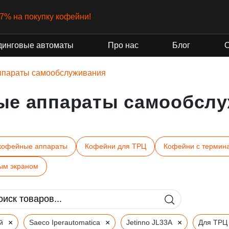
-7% на покупку кофейни!
динговые автоматы
Про нас
Блог
ппараты самообслуживания
ые аппараты самообслу
кофейные аппараты
Кофейни для ТРЦ
Кофейни с термин
ым экраном
×
×
×
й
Saeco Iperautomatica
Jetinno JL33A
Для ТРЦ