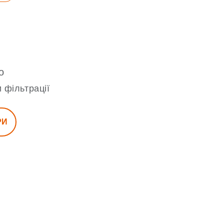
о
 фільтрації
РИ