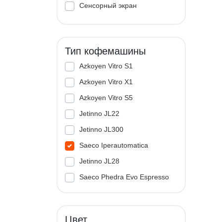
Сенсорный экран
Тип кофемашины
Azkoyen Vitro S1
Azkoyen Vitro X1
Azkoyen Vitro S5
Jetinno JL22
Jetinno JL300
Saeco Iperautomatica
Jetinno JL28
Saeco Phedra Evo Espresso
Jetinno JL33A
Цвет