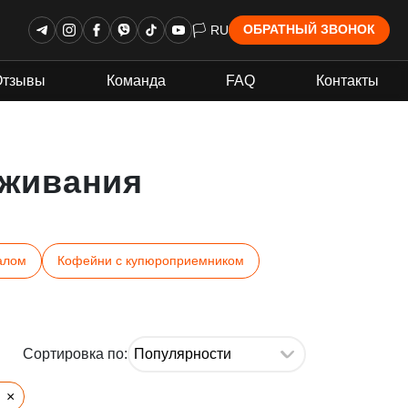
🏳 RU
ОБРАТНЫЙ ЗВОНОК
Отзывы
Команда
FAQ
Контакты
живания
алом
Кофейни с купюроприемником
Сортировка по:
×