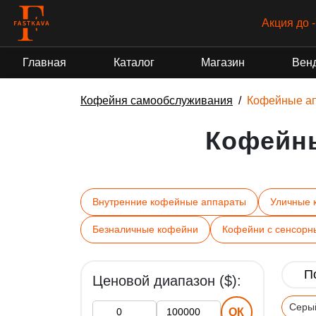
Акция до 
Главная
Каталог
Магазин
Вен
Кофейня самообслуживания
Кофейные а
Кофейн
Внутренние кофейные аппараты
Уличные 
Безналичные кофейни
Кофейни с сенсорн
Ценовой диапазон ($):
Серы
ОК