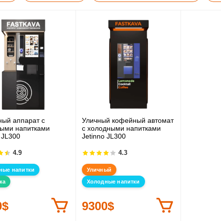
ый аппарат с
Уличный кофейный автомат
ыми напитками
с холодными напитками
 JL300
Jetinno JL300
4.9
4.3
ные напитки
Уличный
ка
Холодные напитки
0$
9300$