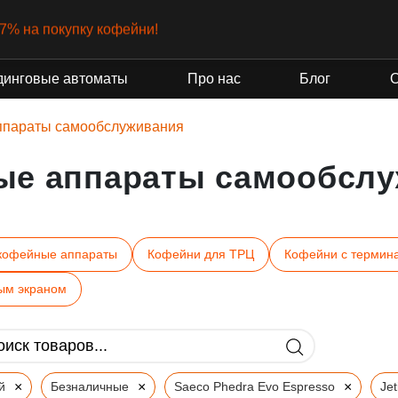
-7% на покупку кофейни!
динговые автоматы
Про нас
Блог
ппараты самообслуживания
ые аппараты самообслу
кофейные аппараты
Кофейни для ТРЦ
Кофейни с термин
ым экраном
×
×
×
й
Безналичные
Saeco Phedra Evo Espresso
Je