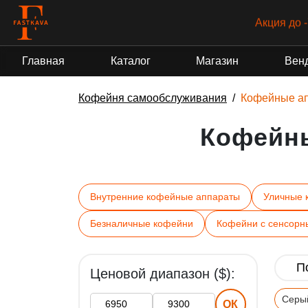
Акция до 
Главная
Каталог
Магазин
Вен
Кофейня самообслуживания
Кофейные а
Кофейн
Внутренние кофейные аппараты
Уличные 
Безналичные кофейни
Кофейни с сенсорн
Ценовой диапазон ($):
Серы
ОК