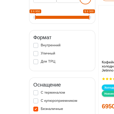
$ 6 950
$ 9 300
Формат
Внутренний
Уличный
Для ТРЦ
Кофейн
холодн
Jetinno
Оснащение
Холод
С терминалом
Новин
С купюроприемником
695
Безналичные