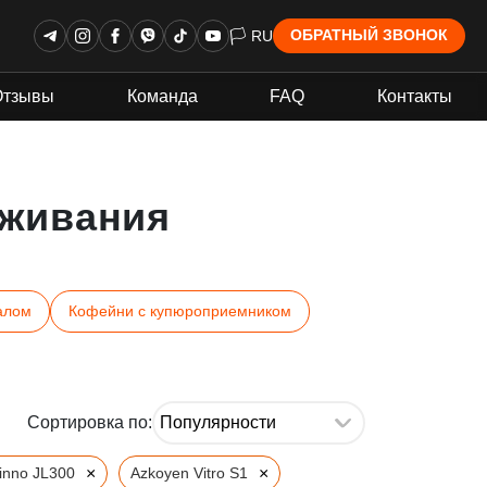
🏳 RU
ОБРАТНЫЙ ЗВОНОК
Отзывы
Команда
FAQ
Контакты
живания
алом
Кофейни с купюроприемником
Сортировка по:
×
×
tinno JL300
Azkoyen Vitro S1