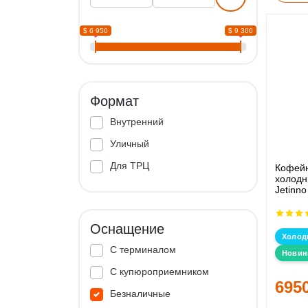
$ 6 950
$ 9 300
Формат
Внутренний
Уличный
Для ТРЦ
Кофейн
холодн
Jetinno
Оснащение
Холод
С терминалом
Новин
С купюроприемником
695
Безналичные