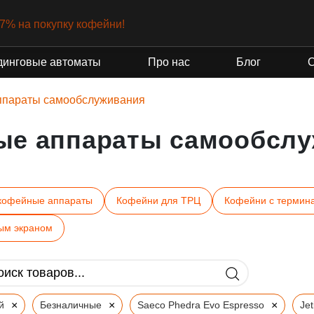
-7% на покупку кофейни!
динговые автоматы
Про нас
Блог
ппараты самообслуживания
ые аппараты самообслу
кофейные аппараты
Кофейни для ТРЦ
Кофейни с термин
ым экраном
×
×
×
й
Безналичные
Saeco Phedra Evo Espresso
Je