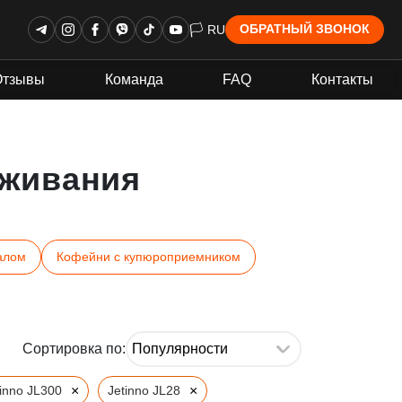
🏳 RU
ОБРАТНЫЙ ЗВОНОК
Отзывы
Команда
FAQ
Контакты
живания
алом
Кофейни с купюроприемником
Сортировка по:
×
×
tinno JL300
Jetinno JL28