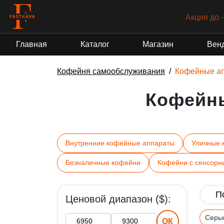
Акция до 
Главная
Каталог
Магазин
Вен
Кофейня самообслуживания
Кофейные а
Кофейн
Внутренние кофейные аппараты
Уличные 
Безналичные кофейни
Кофейни с сенсорн
Ценовой диапазон ($):
Серы
ОК