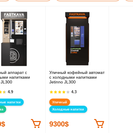
ый аппарат с
Уличный кофейный автомат
ыми напитками
с холодными напитками
 JL300
Jetinno JL300
4.9
4.3
ные напитки
Уличный
ка
Холодные напитки
0$
9300$