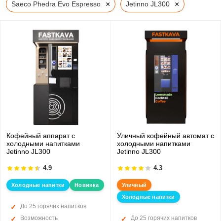
×
×
Saeco Phedra Evo Espresso
Jetinno JL300
Кофейный аппарат с
Уличный кофейный автомат с
холодными напитками
холодными напитками
Jetinno JL300
Jetinno JL300
4.9
4.3
Холодные напитки
Новинка
Уличный
Холодные напитки
До 25 горячих напитков
Возможность
До 25 горячих напитков