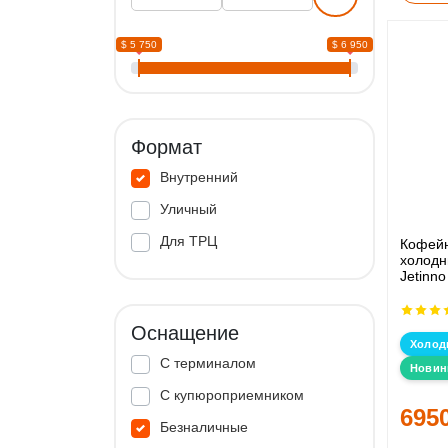
$ 5 750
$ 6 950
Формат
Внутренний
Уличный
Для ТРЦ
Кофейн
холодн
Jetinno
Оснащение
Холод
С терминалом
Новин
С купюроприемником
695
Безналичные