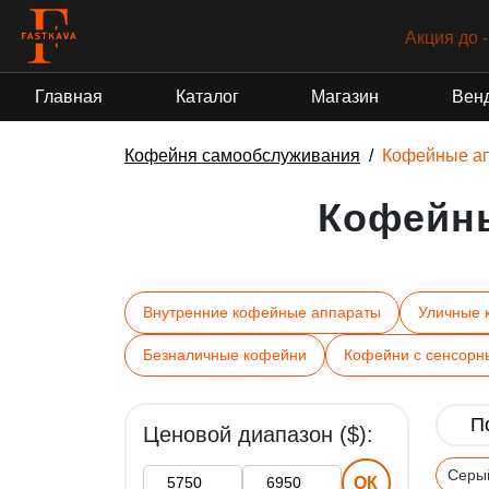
Акция до 
Главная
Каталог
Магазин
Вен
Кофейня самообслуживания
Кофейные а
Кофейн
Внутренние кофейные аппараты
Уличные 
Безналичные кофейни
Кофейни с сенсорн
Ценовой диапазон ($):
Серы
ОК