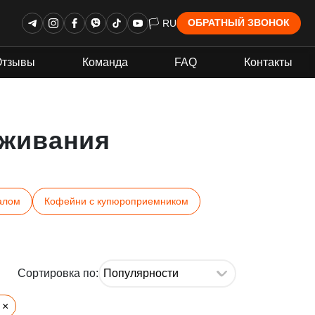
🏳 RU
ОБРАТНЫЙ ЗВОНОК
Отзывы
Команда
FAQ
Контакты
живания
алом
Кофейни с купюроприемником
Сортировка по:
×