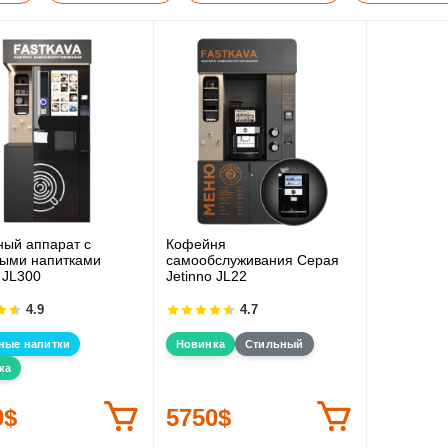
ый аппарат с
Кофейня
ыми напитками
самообслуживания Серая
 JL300
Jetinno JL22
4.9
4.7
ные напитки
Новинка
Стильный
ка
0$
5750$