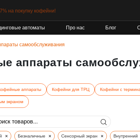
-7% на покупку кофейни!
динговые автоматы
Про нас
Блог
ппараты самообслуживания
ые аппараты самообслу
кофейные аппараты
Кофейни для ТРЦ
Кофейни с термин
ым экраном
×
×
×
й
Безналичные
Сенсорный экран
Внутренний