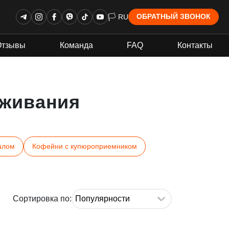
🏳 RU
ОБРАТНЫЙ ЗВОНОК
Отзывы
Команда
FAQ
Контакты
живания
алом
Кофейни с купюроприемником
Сортировка по: