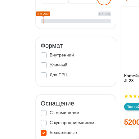
$ 5 200
$ 5 200
Формат
Внутренний
Уличный
Для ТРЦ
Кофейн
JL28
Оснащение
Тонки
С терминалом
520
С купюроприемником
Безналичные