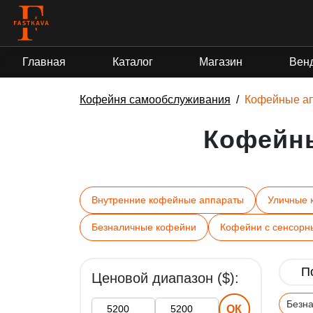
Гра
Главная
Каталог
Магазин
Вен
Кофейня самообслуживания
Кофейные а
Кофейн
Внутренние кофейные аппараты
Уличные 
Безналичные кофейни
Кофейни с сенсорн
Ценовой диапазон ($):
Безн
ОК