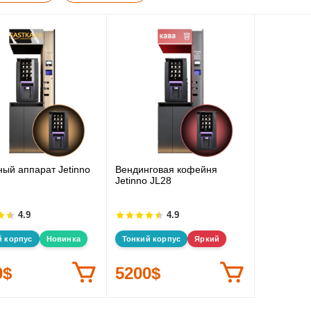
ый аппарат Jetinno
Вендинговая кофейня
Jetinno JL28
4.9
4.9
й корпус
Новинка
Тонкий корпус
Яркий
0$
5200$