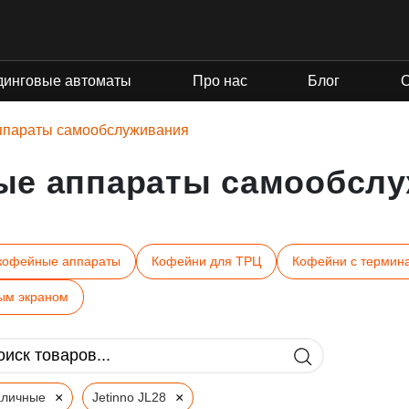
нт от государства
динговые автоматы
Про нас
Блог
ппараты самообслуживания
ые аппараты самообслу
кофейные аппараты
Кофейни для ТРЦ
Кофейни с термин
ым экраном
×
×
аличные
Jetinno JL28